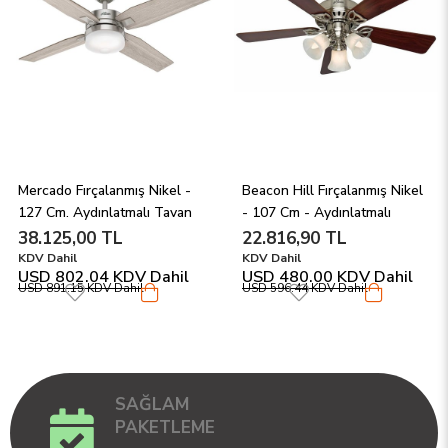
Mercado Fırçalanmış Nikel - 
Beacon Hill Fırçalanmış Nikel 
127 Cm. Aydınlatmalı Tavan 
- 107 Cm - Aydınlatmalı 
Vantilatörü
Tavan Vantilatörü
38.125,00 TL
22.816,90 TL
KDV Dahil
KDV Dahil
USD 802.04
KDV Dahil
USD 480.00
KDV Dahil
USD 891.15
KDV Dahil
USD 596.44
KDV Dahil
SAĞLAM
PAKETLEME