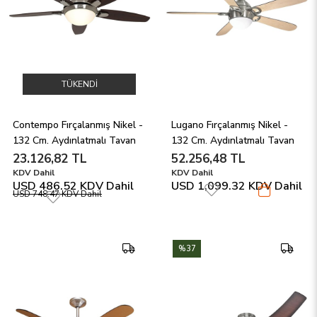
TÜKENDI
Contempo Fırçalanmış Nikel - 
Lugano Fırçalanmış Nikel - 
132 Cm. Aydınlatmalı Tavan 
132 Cm. Aydınlatmalı Tavan 
Vantilatörü
Vantilatörü
23.126,82 TL
52.256,48 TL
KDV Dahil
KDV Dahil
USD 486.52
KDV Dahil
USD 1,099.32
KDV Dahil
USD 748.47
KDV Dahil
%37