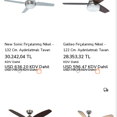
New Sonic Fırçalanmış Nikel - 
Galileo Fırçalanmış Nikel - 
132 Cm. Aydınlatmalı Tavan 
122 Cm. Aydınlatmalı Tavan 
Vantilatörü
Vantilatörü
30.242,04 TL
28.353,32 TL
KDV Dahil
KDV Dahil
USD 636.20
KDV Dahil
USD 596.47
KDV Dahil
USD 795.25
KDV Dahil
USD 795.25
KDV Dahil