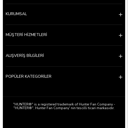
KURUMSAL
MÜŞTERİ HİZMETLERİ
ALIŞVERİŞ BİLGİLERİ
POPÜLER KATEGORİLER
a
"HUNTER®" is a registered trademark of Hunter Fan Company -
"HUNTER®", Hunter Fan Company' nin tescilli ticari markasıdır.
Kalite ve sessiz tavan vantilatörü Hunter Türkiye
Tavan vantilatörü servisi, aydınlatma, aksesuar, yedek parça