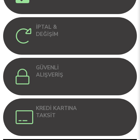
İPTAL &
DEĞİŞİM
GÜVENLİ
ALIŞVERİŞ
KREDİ KARTINA
TAKSİT