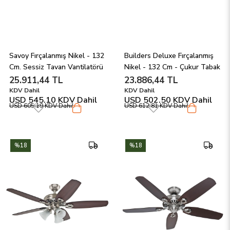
Savoy Fırçalanmış Nikel - 132 
Builders Deluxe Fırçalanmış 
Cm. Sessiz Tavan Vantilatörü
Nikel - 132 Cm - Çukur Tabak 
Aydınlatmalı Tavan 
25.911,44 TL
23.886,44 TL
Vantilatörü
KDV Dahil
KDV Dahil
USD 545.10
KDV Dahil
USD 502.50
KDV Dahil
USD 605.19
KDV Dahil
USD 612.81
KDV Dahil
%18
%18