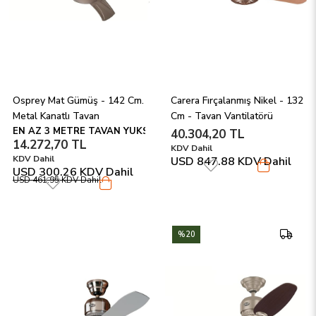
Osprey Mat Gümüş - 142 Cm. 
Carera Fırçalanmış Nikel - 132 
Metal Kanatlı Tavan 
Cm - Tavan Vantilatörü
Vantilatörü - En Az 3 Mt. 
EN AZ 3 METRE TAVAN YÜKSEKLİĞİ GEREKİR.!
40.304,20 TL
14.272,70 TL
Tavanlar ve Geniş Alanlar İçin
KDV Dahil
KDV Dahil
USD 847.88
KDV Dahil
USD 300.26
KDV Dahil
USD 461.95
KDV Dahil
%20