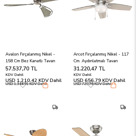
Avalon Fırçalanmış Nikel - 
Arcot Fırçalanmış Nikel - 117 
158 Cm Bez Kanatlı Tavan 
Cm. Aydınlatmalı Tavan 
Vantilatörü
Vantilatörü
57.537,70 TL
31.220,47 TL
KDV Dahil
KDV Dahil
USD 1,210.42
KDV Dahil
USD 656.79
KDV Dahil
USD 1,344.91
KDV Dahil
USD 729.76
KDV Dahil