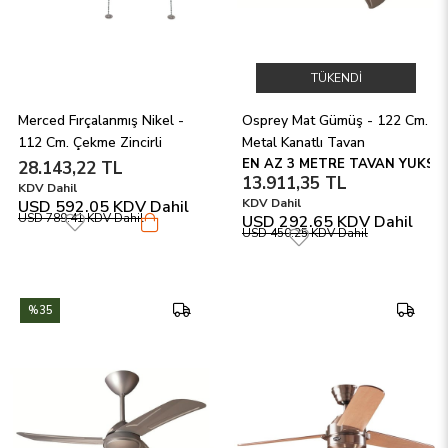
TÜKENDI
Merced Fırçalanmış Nikel - 
Osprey Mat Gümüş - 122 Cm. 
112 Cm. Çekme Zincirli 
Metal Kanatlı Tavan 
Aydınlatmalı Tavan 
Vantilatörü - En Az 3 Mt. 
EN AZ 3 METRE TAVAN YÜKSEKL
28.143,22 TL
13.911,35 TL
Vantilatörü
Tavanlar ve Geniş Alanlar İçin
KDV Dahil
KDV Dahil
USD 592.05
KDV Dahil
USD 789.41
KDV Dahil
USD 292.65
KDV Dahil
USD 450.25
KDV Dahil
%35