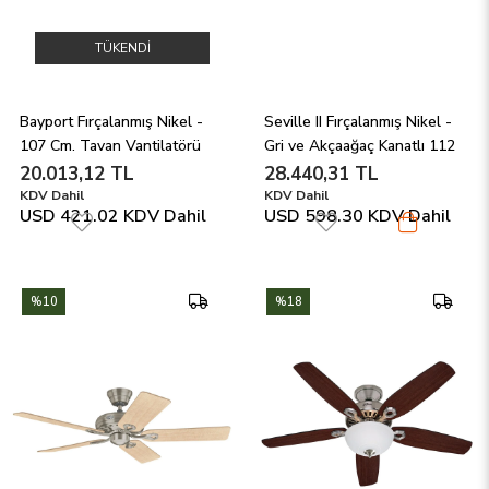
TÜKENDI
Bayport Fırçalanmış Nikel - 
Seville II Fırçalanmış Nikel - 
107 Cm. Tavan Vantilatörü
Gri ve Akçaağaç Kanatlı 112 
Cm. Tavan Vantilatörü
20.013,12 TL
28.440,31 TL
KDV Dahil
KDV Dahil
USD 421.02
KDV Dahil
USD 598.30
KDV Dahil
%10
%18