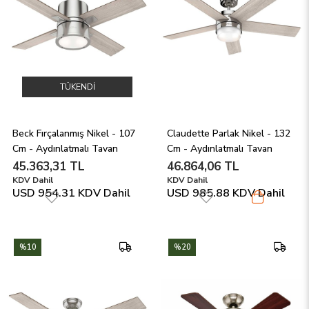
TÜKENDI
Beck Fırçalanmış Nikel - 107 
Claudette Parlak Nikel - 132 
Cm - Aydınlatmalı Tavan 
Cm - Aydınlatmalı Tavan 
Vantilatörü
Vantilatörü
45.363,31 TL
46.864,06 TL
KDV Dahil
KDV Dahil
USD 954.31
KDV Dahil
USD 985.88
KDV Dahil
%10
%20