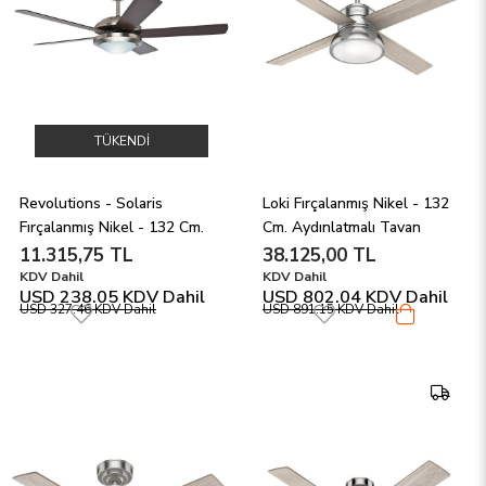
TÜKENDI
Revolutions - Solaris 
Loki Fırçalanmış Nikel - 132 
Fırçalanmış Nikel - 132 Cm. 
Cm. Aydınlatmalı Tavan 
Aydınlatmalı Tavan 
Vantilatörü
11.315,75 TL
38.125,00 TL
Vantilatörü
KDV Dahil
KDV Dahil
USD 238.05
KDV Dahil
USD 802.04
KDV Dahil
USD 327.46
KDV Dahil
USD 891.15
KDV Dahil