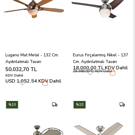
Lugano Mat Metal - 132 Cm. 
Eurus Fırçalanmış Nikel - 137 
Aydınlatmalı Tavan 
Cm. Aydınlatmalı Tavan 
18.000,00 TL
KDV Dahil
Vantilatörü
Vantilatörü
50.032,70 TL
28.388,00 TL
KDV Dahil
KDV Dahil
USD 1,052.54
KDV Dahil
%10
%10