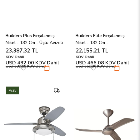
Builders Plus Fırçalanmış 
Builders Elite Fırçalanmış 
Nikel - 132 Cm - Üçlü Avizeli 
Nikel - 132 Cm - 
Aydınlatmalı Tavan 
Aydınlatmasız Tavan 
23.387,32 TL
22.155,21 TL
Vantilatörü
Vantilatörü
KDV Dahil
KDV Dahil
USD 492.00
KDV Dahil
USD 466.08
KDV Dahil
USD 599.95
KDV Dahil
USD 568.36
KDV Dahil
%25