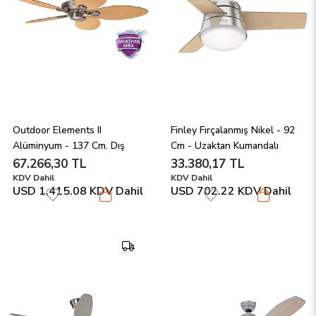
Outdoor Elements II 
Finley Fırçalanmış Nikel - 92 
Alüminyum - 137 Cm. Dış 
Cm - Uzaktan Kumandalı 
Mekan Tavan Vantilatörü
Aydınlatmalı Tavan 
67.266,30 TL
33.380,17 TL
Vantilatörü
KDV Dahil
KDV Dahil
USD 1,415.08
KDV Dahil
USD 702.22
KDV Dahil