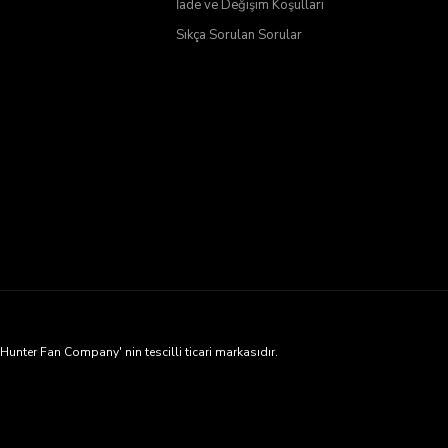
İade ve Değişim Koşulları
Sıkça Sorulan Sorular
ter Fan Company' nin tescilli ticari markasıdır.