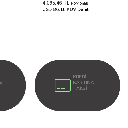
4.095,46 TL
KDV Dahil
USD 86.16
KDV Dahil
KREDİ
Ş
KARTINA
TAKSİT