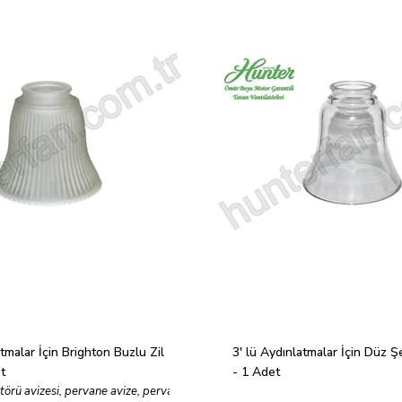
tmalar İçin Brighton Buzlu Zil 
3' lü Aydınlatmalar İçin Düz Şe
t
- 1 Adet
törü avizesi, pervane avize, pervane lamba, vantilator lamba, tavan vantilator l