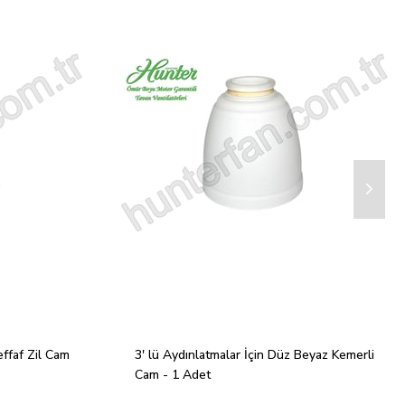
ffaf Zil Cam 
3' lü Aydınlatmalar İçin Düz Beyaz Kemerli 
Cam - 1 Adet
ambasi, tavan pervanesi isiklari, tavan vantilatörü aydınlatması, vantilatör cam