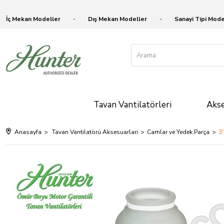
İç Mekan Modeller
Dış Mekan Modeller
Sanayi Tipi Mode
Tavan Vantilatörleri
Akse
Anasayfa
Tavan Vantilatörü Aksesuarları
Camlar ve Yedek Parça
3