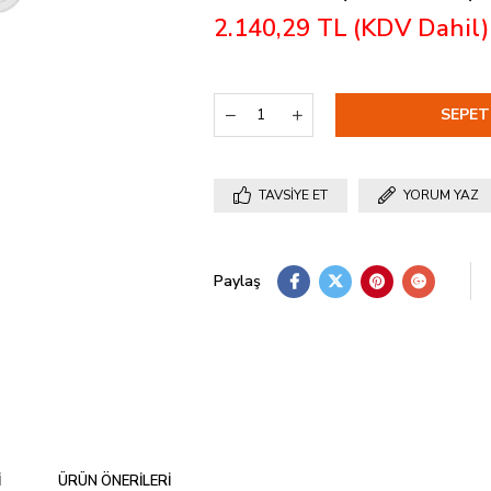
2.140,29 TL
(KDV Dahil)
TAVSIYE ET
YORUM YAZ
Paylaş
I
ÜRÜN ÖNERILERI