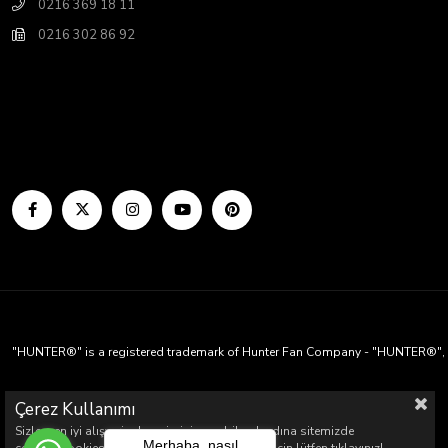
0216 369 18 11
0216 302 86 92
"HUNTER®" is a registered trademark of Hunter Fan Company - "HUNTER®", Hun
Kalite ve sessiz tavan vantilatörü Hunter Türkiye
Çerez Kullanımı
Tavan vantilatörü servisi, aydınlatma, aksesuar, yedek parça
Sizlere en iyi alışveriş deneyimini sunabilmek adına sitemizde
Merhaba, nasıl