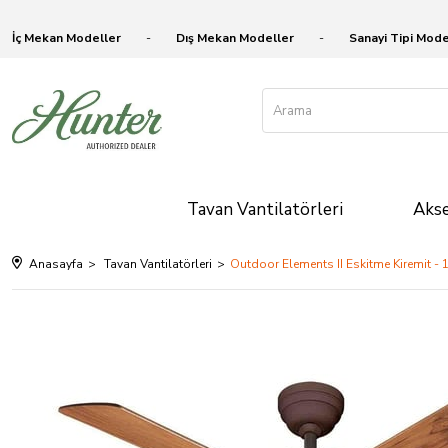
İç Mekan Modeller
Dış Mekan Modeller
Sanayi Tipi Mode
Tavan Vantilatörleri
Akse
Anasayfa
Tavan Vantilatörleri
Outdoor Elements II Eskitme Kiremit -