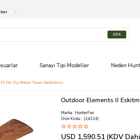
ller
suarlar
Sanayi Tipi Modeller
Neden Hunt
 132 Cm. Dış Mekan Tavan Vantilatörü
Outdoor Elements II Eskitm
Marka
:
HunterFan
(24324)
USD 1,590.51
(KDV Dahi