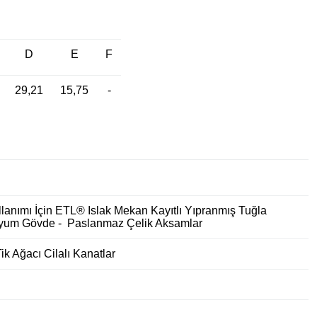
D
E
F
29,21
15,75
-
lanımı İçin ETL® Islak Mekan Kayıtlı Yıpranmış Tuğla
nyum Gövde - Paslanmaz Çelik Aksamlar
ik Ağacı Cilalı Kanatlar