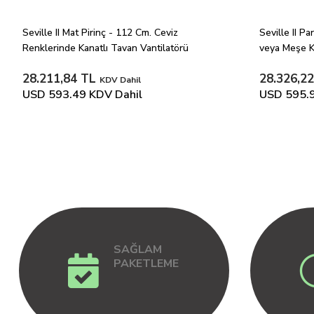
Seville II Mat Pirinç - 112 Cm. Ceviz 
Seville II Pa
Renklerinde Kanatlı Tavan Vantilatörü
veya Meşe Ka
28.211,84 TL
28.326,2
KDV Dahil
USD 593.49
KDV Dahil
USD 595.
SAĞLAM
PAKETLEME