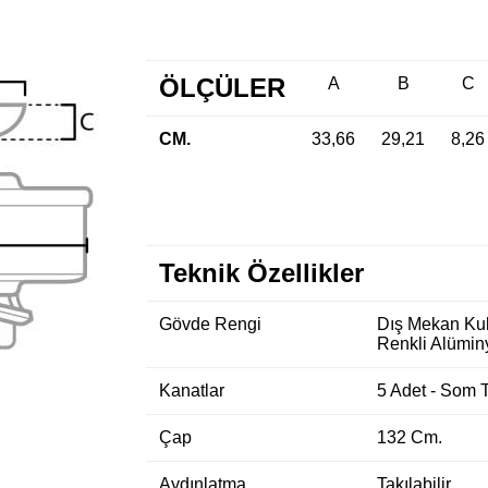
ÖLÇÜLER
A
B
C
CM.
33,66
29,21
8,26
Teknik Özellikler
Gövde Rengi
Dış Mekan Kul
Renkli Alümi
Kanatlar
5 Adet - Som T
Çap
132 Cm.
Aydınlatma
Takılabilir