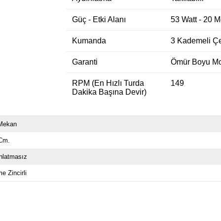
Güç - Etki Alanı
53 Watt - 20 M
Kumanda
3 Kademeli Çe
Garanti
Ömür Boyu Mot
RPM (En Hızlı Turda
149
Dakika Başına Devir)
Mekan
Cm.
nlatmasız
e Zincirli