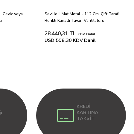
. Ceviz veya 
Seville II Mat Metal - 112 Cm. Çift Taraflı 
ü
Renkli Kanatlı Tavan Vantilatörü
28.440,31 TL
KDV Dahil
USD 598.30
KDV Dahil
KREDİ
Ş
KARTINA
TAKSİT