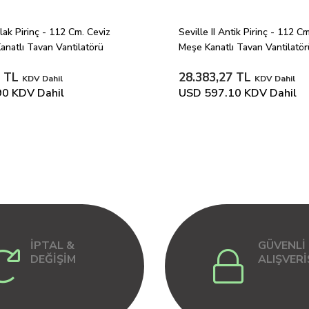
rlak Pirinç - 112 Cm. Ceviz 
Seville II Antik Pirinç - 112 Cm
natlı Tavan Vantilatörü
Meşe Kanatlı Tavan Vantilatör
2 TL
28.383,27 TL
KDV Dahil
KDV Dahil
90
KDV Dahil
USD 597.10
KDV Dahil
İPTAL &
GÜVENLİ
DEĞİŞİM
ALIŞVERİ