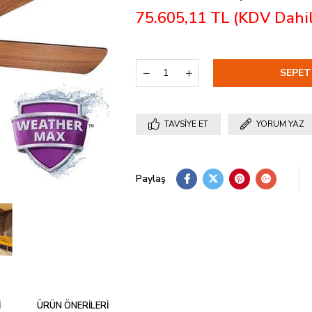
75.605,11 TL
(KDV Dahil
TAVSIYE ET
YORUM YAZ
Paylaş
I
ÜRÜN ÖNERILERI