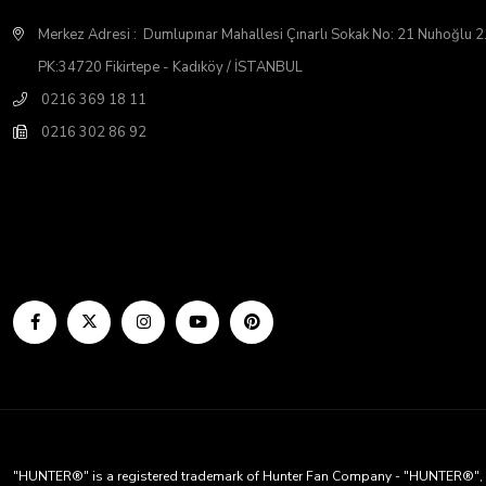
Merkez Adresi : Dumlupınar Mahallesi Çınarlı Sokak No: 21 Nuhoğlu 
PK:34720 Fikirtepe - Kadıköy / İSTANBUL
0216 369 18 11
0216 302 86 92
"HUNTER®" is a registered trademark of Hunter Fan Company - "HUNTER®", Hun