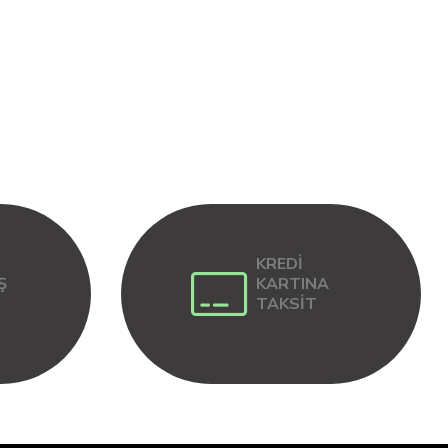
KREDİ
Ş
KARTINA
TAKSİT