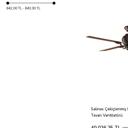
842,00 TL - 843,00 TL
Salinas Çekiçlenmiş 
Tavan Vantilatörü
40.026,25 TL