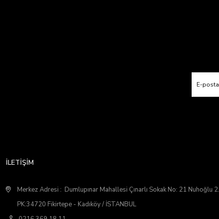
İLETİŞİM
Merkez Adresi : Dumlupınar Mahallesi Çınarlı Sokak No: 21 Nuhoğlu 
PK:34720 Fikirtepe - Kadıköy / İSTANBUL
0216 369 18 11