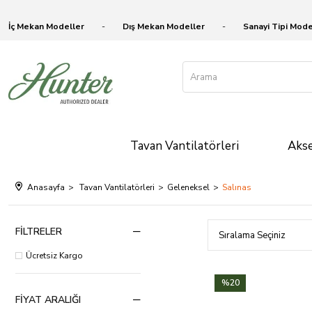
İç Mekan Modeller
Dış Mekan Modeller
Sanayi Tipi Mode
Tavan Vantilatörleri
Akse
Anasayfa
Tavan Vantilatörleri
Geleneksel
Salınas
FILTRELER
Ücretsiz Kargo
%20
FIYAT ARALIĞI