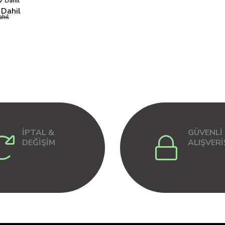
 Dahil
Dahil
hil
İPTAL &
GÜVENLİ
DEĞİŞİM
ALIŞVERİ