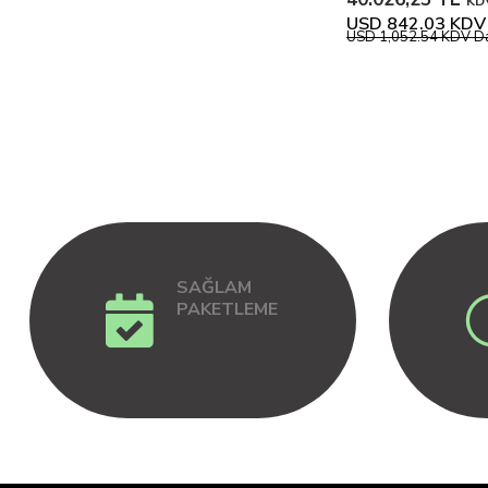
KDV
USD 842.03
KDV 
USD 1,052.54
KDV Da
SAĞLAM
PAKETLEME