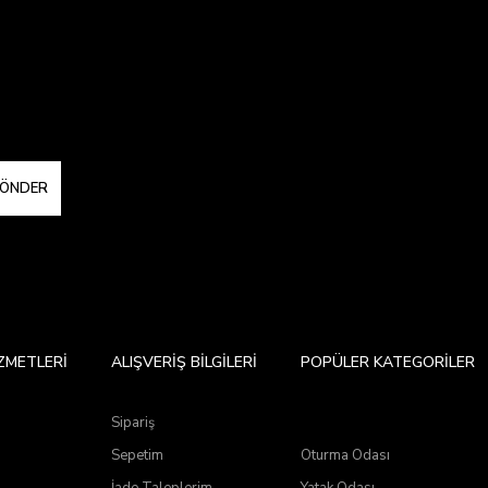
ÖNDER
ZMETLERİ
ALIŞVERİŞ BİLGİLERİ
POPÜLER KATEGORİLER
Sipariş
a
Sepetim
Oturma Odası
İade Taleplerim
Yatak Odası