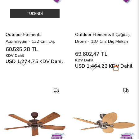
TÜKENDI
Outdoor Elements 
Outdoor Elements II Çağdaş 
Alüminyum - 132 Cm. Dış 
Bronz - 137 Cm. Dış Mekan 
Mekan Tavan Vantilatörü
Tavan Vantilatörü
60.595,28 TL
69.602,47 TL
KDV Dahil
KDV Dahil
USD 1,274.75
KDV Dahil
USD 1,464.23
KDV Dahil