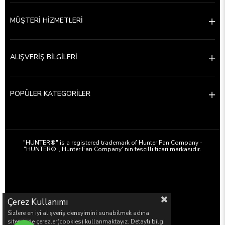
MÜŞTERİ HİZMETLERİ
ALIŞVERİŞ BİLGİLERİ
POPÜLER KATEGORİLER
a
"HUNTER®" is a registered trademark of Hunter Fan Company -
"HUNTER®", Hunter Fan Company' nin tescilli ticari markasıdır.
Kalite ve sessiz tavan vantilatörü Hunter Türkiye
Tavan vantilatörü servisi, aydınlatma, aksesuar, yedek parça
Çerez Kullanımı
Sizlere en iyi alışveriş deneyimini sunabilmek adına
sitemizde çerezler(cookies) kullanmaktayız. Detaylı bilgi