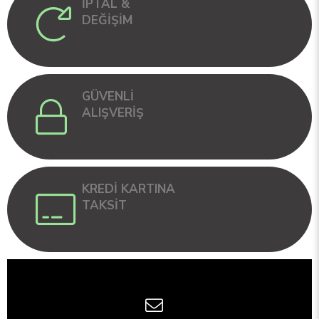
İPTAL &
DEĞİŞİM
GÜVENLİ
ALIŞVERİŞ
KREDİ KARTINA
TAKSİT