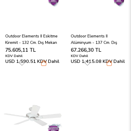
Outdoor Elements II Eskitme 
Outdoor Elements II 
Kiremit - 132 Cm. Dış Mekan 
Alüminyum - 137 Cm. Dış 
Tavan Vantilatörü
Mekan Tavan Vantilatörü
75.605,11 TL
67.266,30 TL
KDV Dahil
KDV Dahil
USD 1,590.51
KDV Dahil
USD 1,415.08
KDV Dahil