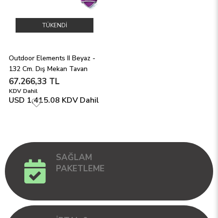
TÜKENDI
Outdoor Elements II Beyaz - 
132 Cm. Dış Mekan Tavan 
Vantilatörü
67.266,33 TL
KDV Dahil
USD 1,415.08
KDV Dahil
SAĞLAM
PAKETLEME